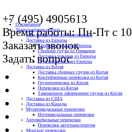
+7 (495) 4905613
О компании
Время работы: Пн-Пт с 10
Транспортные услуги
Международные грузоперевозки
Доставка из Европы
Заказать звонок
Сборные грузы из Европы
Сборные грузы из Германии
Задать вопрос
Доставка товаров из Европы
Грузоперевозки из Европы
Доставка из Китая
Доставка сборных грузов из Китая
Контейнерные перевозки из Китая
Грузоперевозки из Китая
Перевозки из Китая
Таможенное оформление грузов из Китая
Доставка из США
Доставка из Канады
Мультимодальные перевозки
Интермодальные перевозки
Автомобильные перевозки
Перевозки автотранспортом
Морские перевозки